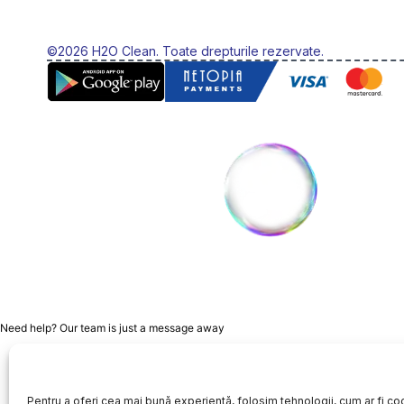
©2026 H2O Clean. Toate drepturile rezervate.
Need help? Our team is just a message away
Pentru a oferi cea mai bună experiență, folosim tehnologii, cum ar fi coo