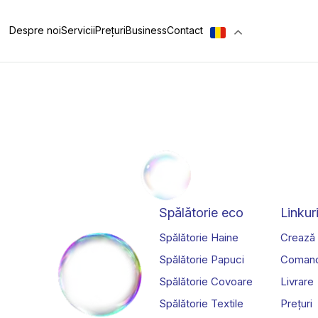
Despre noi
Servicii
Prețuri
Business
Contact
Spălătorie eco
Linkuri
Spălătorie Haine
Crează
Spălătorie Papuci
Coman
Spălătorie Covoare
Livrare
Spălătorie Textile
Prețuri