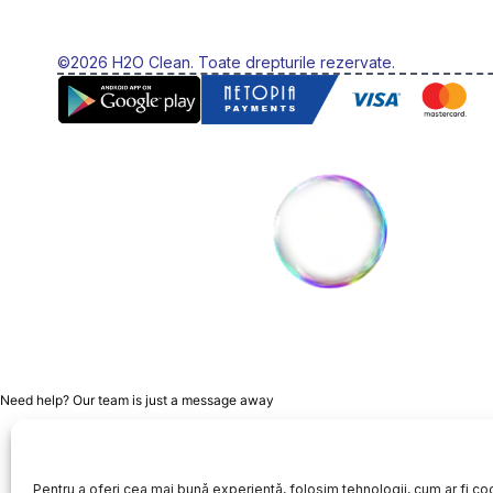
©2026 H2O Clean. Toate drepturile rezervate.
Need help? Our team is just a message away
Pentru a oferi cea mai bună experiență, folosim tehnologii, cum ar fi coo