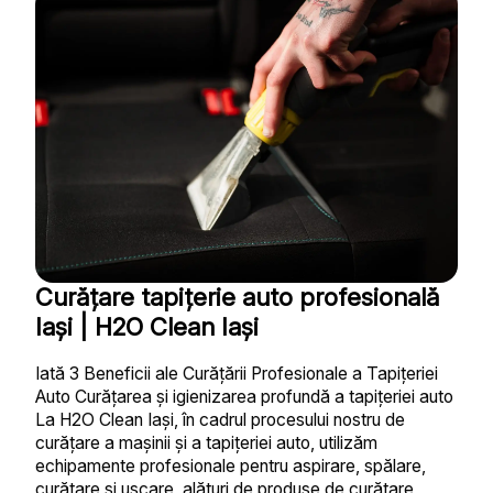
Curățare tapițerie auto profesională
Iași | H2O Clean Iași
Iată 3 Beneficii ale Curățării Profesionale a Tapițeriei
Auto Curățarea și igienizarea profundă a tapițeriei auto
La H2O Clean Iași, în cadrul procesului nostru de
curățare a mașinii și a tapițeriei auto, utilizăm
echipamente profesionale pentru aspirare, spălare,
curățare și uscare, alături de produse de curățare