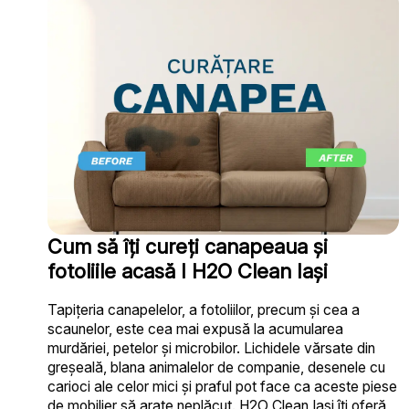
Cum să îți cureți canapeaua și
fotoliile acasă I H2O Clean Iași
Tapițeria canapelelor, a fotoliilor, precum și cea a
scaunelor, este cea mai expusă la acumularea
murdăriei, petelor și microbilor. Lichidele vărsate din
greșeală, blana animalelor de companie, desenele cu
carioci ale celor mici și praful pot face ca aceste piese
de mobilier să arate neplăcut. H2O Clean Iași îți oferă