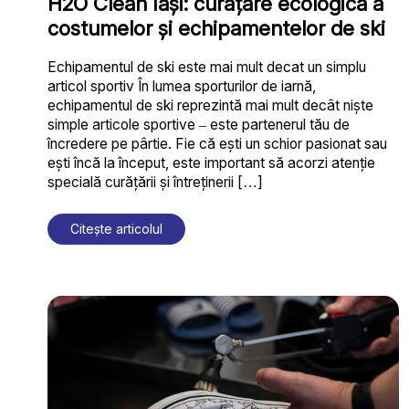
H2O Clean Iași: curățare ecologică a
costumelor și echipamentelor de ski
Echipamentul de ski este mai mult decat un simplu
articol sportiv În lumea sporturilor de iarnă,
echipamentul de ski reprezintă mai mult decât niște
simple articole sportive – este partenerul tău de
încredere pe pârtie. Fie că ești un schior pasionat sau
ești încă la început, este important să acorzi atenție
specială curățării și întreținerii […]
Citește articolul