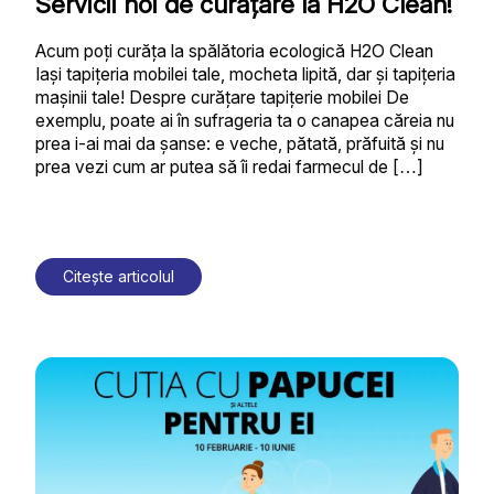
Servicii noi de curățare la H2O Clean!
Acum poți curăța la spălătoria ecologică H2O Clean
Iași tapițeria mobilei tale, mocheta lipită, dar și tapițeria
mașinii tale! Despre curățare tapițerie mobilei De
exemplu, poate ai în sufrageria ta o canapea căreia nu
prea i-ai mai da șanse: e veche, pătată, prăfuită și nu
prea vezi cum ar putea să îi redai farmecul de […]
Citește articolul