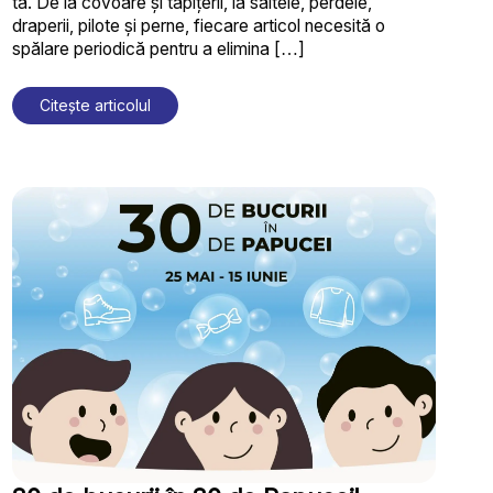
ta. De la covoare și tapițerii, la saltele, perdele,
draperii, pilote și perne, fiecare articol necesită o
spălare periodică pentru a elimina […]
Citește articolul