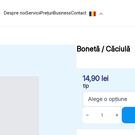
Despre noi
Servicii
Prețuri
Business
Contact
Bonetă / Căciulă
14,90
lei
tip
Cantitate
Bonetă
/
Căciulă