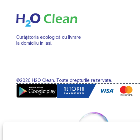
pot
pot
fi
fi
alese
alese
în
în
pagina
pagin
Curățătoria ecologică cu livrare
produsului.
produ
la domiciliu în Iași.
©2026 H2O Clean. Toate drepturile rezervate.