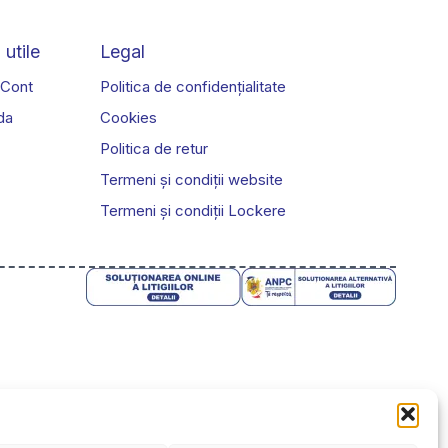
pot
fi
 utile
Legal
alese
în
 Cont
Politica de confidențialitate
pagina
da
Cookies
produsului.
Politica de retur
Termeni și condiții website
Termeni și condiții Lockere