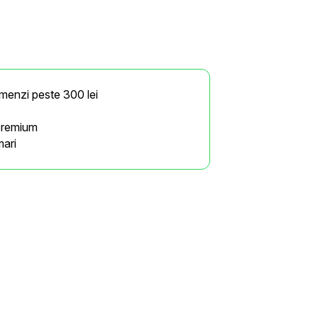
omenzi peste 300 lei
premium
mari