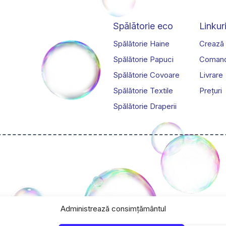
pot
fi
Spălătorie eco
Linkuri
alese
în
Spălătorie Haine
Crează
a
pagina
Spălătorie Papuci
Coman
sului.
produsului.
Spălătorie Covoare
Livrare
Spălătorie Textile
Prețuri
Spălătorie Draperii
Administrează consimțământul