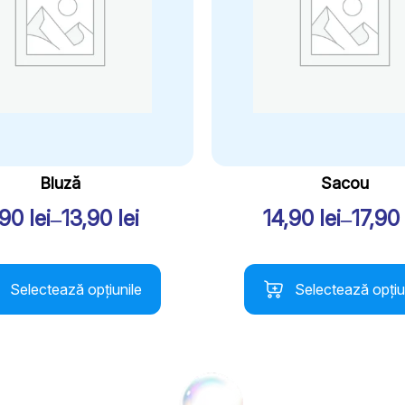
Bluză
Sacou
,90
lei
–
13,90
lei
14,90
lei
–
17,90
Interval
Interv
de
de
t
Acest
prețuri:
prețuri
Selectează opțiunile
Selectează opțiu
us
produs
9,90 lei
14,90 l
are
până
până
mai
la
la
multe
i.
variații.
13,90 lei
17,90 l
nile
Opțiunile