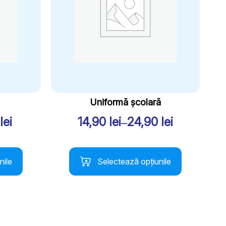
Uniformă școlară
lei
14,90
lei
–
24,90
lei
al
Interval
de
Acest
:
prețuri:
nile
Selectează opțiunile
produs
ei
14,90 lei
are
până
mai
la
multe
variații.
ei
24,90 lei
Opțiunile