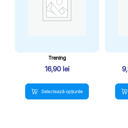
Trening
16,90
lei
9
Acest
Aces
Selectează opțiunile
produs
prod
are
are
mai
mai
multe
multe
variații.
variați
Opțiunile
Opțiu