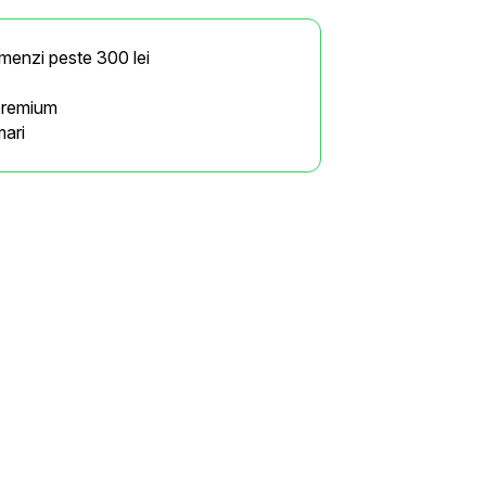
omenzi peste 300 lei
premium
mari