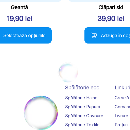
Geantă
Clăpari ski
19,90
lei
39,90
lei
t
Selectează opțiunile
Adaugă în co
us
i.
nile
Spălătorie eco
Linkuri
Spălătorie Haine
Crează
a
Spălătorie Papuci
Coman
sului.
Spălătorie Covoare
Livrare
Spălătorie Textile
Prețuri