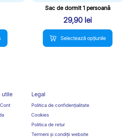
Sac de dormit 1 persoană
29,90
lei
Acest
ș
Selectează opțiunile
produs
are
mai
multe
variații.
Opțiunile
pot
fi
 utile
Legal
alese
în
 Cont
Politica de confidențialitate
pagina
da
Cookies
produsului.
Politica de retur
Termeni și condiții website