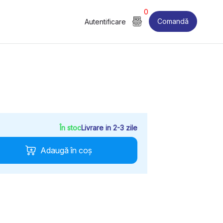
0
Comandă
Autentificare
În stoc
Livrare in 2-3 zile
Adaugă în coș