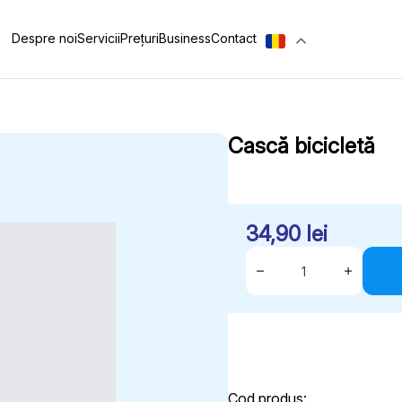
Despre noi
Servicii
Prețuri
Business
Contact
Cască bicicletă
34,90
lei
Cantitate
Cască
bicicletă
Cod produs: