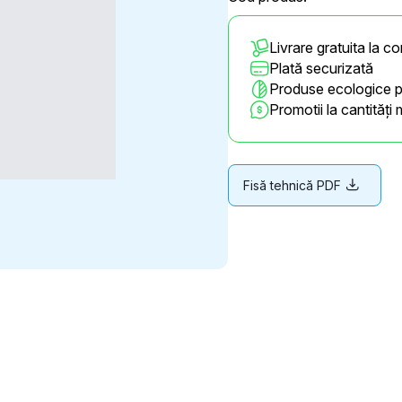
Livrare gratuita la c
Plată securizată
Produse ecologice 
Promotii la cantități 
Fisă tehnică PDF