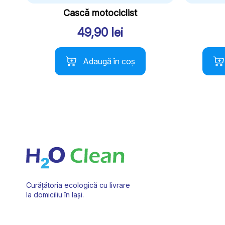
Cască motociclist
49,90
lei
Aces
Adaugă în coș
prod
are
mai
multe
variați
Opțiu
pot
fi
alese
în
pagin
Curățătoria ecologică cu livrare
produ
la domiciliu în Iași.