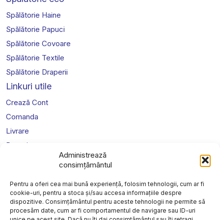
Spălătorie Haine
Spălătorie Papuci
Spălătorie Covoare
Spălătorie Textile
Spălătorie Draperii
Linkuri utile
Crează Cont
Comanda
Livrare
Prețuri
Administrează
Legal
consimțământul
Politica de confidențialitate
Pentru a oferi cea mai bună experiență, folosim tehnologii, cum ar fi
Cookies
cookie-uri, pentru a stoca și/sau accesa informațiile despre
dispozitive. Consimțământul pentru aceste tehnologii ne permite să
Politica de retur
procesăm date, cum ar fi comportamentul de navigare sau ID-uri
Termeni și condiții website
unice pe acest site. Dacă nu îți dai consimțământul sau îți retragi