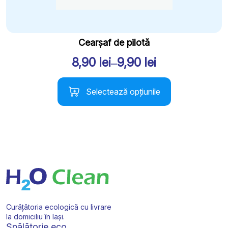
Cearșaf de pilotă
8,90
lei
–
9,90
lei
Interval
de
Acest
Selectează opțiunile
produs
prețuri:
are
8,90 lei
mai
până
multe
variații.
la
Opțiunile
9,90 lei
pot
fi
alese
în
pagina
Curățătoria ecologică cu livrare
produsului.
la domiciliu în Iași.
Spălătorie eco