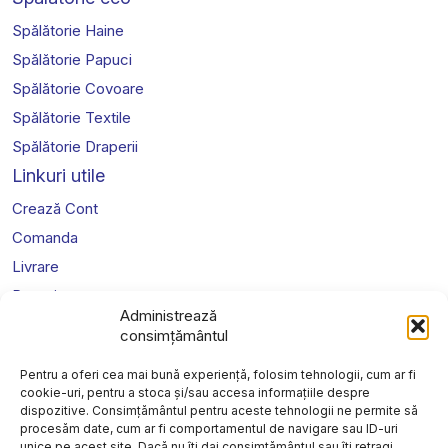
Spălătorie Haine
Spălătorie Papuci
Spălătorie Covoare
Spălătorie Textile
Spălătorie Draperii
Linkuri utile
Crează Cont
Comanda
Livrare
Prețuri
Administrează
Legal
consimțământul
Politica de confidențialitate
Pentru a oferi cea mai bună experiență, folosim tehnologii, cum ar fi
Cookies
cookie-uri, pentru a stoca și/sau accesa informațiile despre
dispozitive. Consimțământul pentru aceste tehnologii ne permite să
Politica de retur
procesăm date, cum ar fi comportamentul de navigare sau ID-uri
Termeni și condiții website
unice pe acest site. Dacă nu îți dai consimțământul sau îți retragi