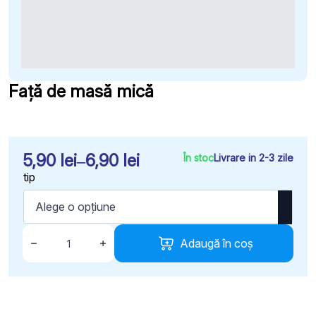
Față de masă mică
5,90
lei
–
6,90
lei
În stoc
Livrare in 2-3 zile
Interval
tip
de
prețuri:
5,90 lei
Cantitate
Față
Adaugă în coș
până
de
masă
la
mică
6,90 lei