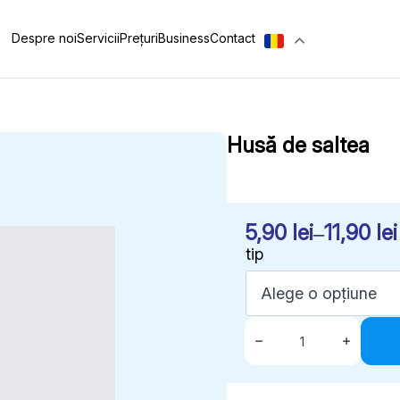
Despre noi
Servicii
Prețuri
Business
Contact
Husă de saltea
5,90
lei
–
11,90
lei
Interval
tip
de
prețuri:
5,90 lei
Cantitate
Husă
până
de
la
saltea
11,90 lei