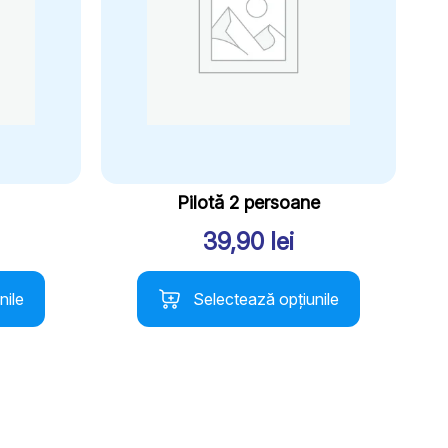
Pilotă 2 persoane
39,90
lei
Acest
nile
Selectează opțiunile
produs
are
mai
multe
variații.
Opțiunile
pot