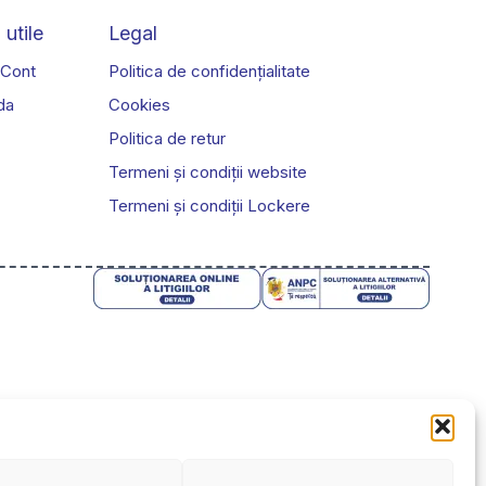
fi
 utile
Legal
alese
în
 Cont
Politica de confidențialitate
pagina
da
Cookies
produsului.
Politica de retur
Termeni și condiții website
Termeni și condiții Lockere