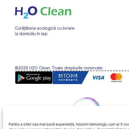
fi
fi
alese
alese
în
în
pagina
pagin
Curățătoria ecologică cu livrare
produsului.
produ
la domiciliu în Iași.
©2026 H2O Clean. Toate drepturile rezervate.
Pentru a oferi cea mai bună experiență, folosim tehnologii, cum ar fi coo